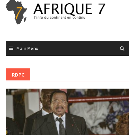
Skip
to
content
Main Menu
RDPC