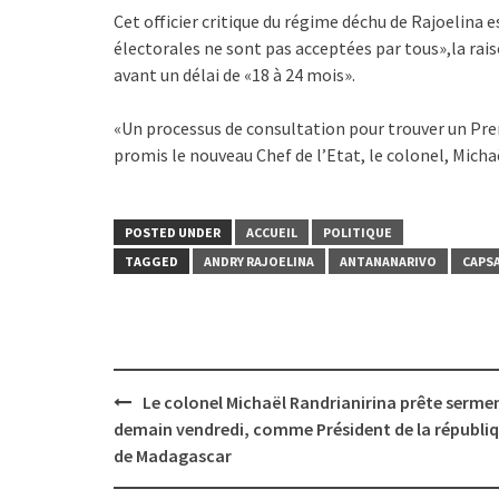
Cet officier critique du régime déchu de Rajoelina
électorales ne sont pas acceptées par tous»,la raiso
avant un délai de «18 à 24 mois».
«Un processus de consultation pour trouver un Prem
promis le nouveau Chef de l’Etat, le colonel, Micha
POSTED UNDER
ACCUEIL
POLITIQUE
TAGGED
ANDRY RAJOELINA
ANTANANARIVO
CAPS
Post
Le colonel Michaël Randrianirina prête serme
navigation
demain vendredi, comme Président de la républi
de Madagascar