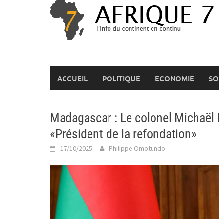
Skip
to
content
ACCUEIL
POLITIQUE
ECONOMIE
SO
Madagascar : Le colonel Michaël R
«Président de la refondation»
17/10/2025
Philippe Omotundo