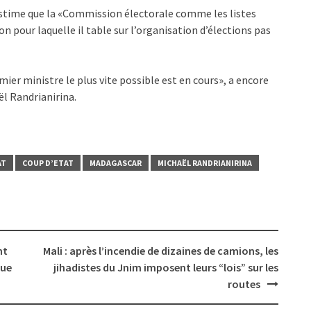
 estime que la «Commission électorale comme les listes
n pour laquelle il table sur l’organisation d’élections pas
ier ministre le plus vite possible est en cours», a encore
ël Randrianirina.
AT
COUP D’ETAT
MADAGASCAR
MICHAËL RANDRIANIRINA
nt
Mali : après l’incendie de dizaines de camions, les
que
jihadistes du Jnim imposent leurs “lois” sur les
routes