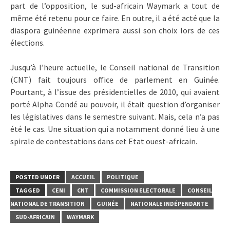
part de l’opposition, le sud-africain Waymark a tout de
même été retenu pour ce faire. En outre, il a été acté que la
diaspora guinéenne exprimera aussi son choix lors de ces
élections.
Jusqu’à l’heure actuelle, le Conseil national de Transition
(CNT) fait toujours office de parlement en Guinée.
Pourtant, à l’issue des présidentielles de 2010, qui avaient
porté Alpha Condé au pouvoir, il était question d’organiser
les législatives dans le semestre suivant. Mais, cela n’a pas
été le cas. Une situation qui a notamment donné lieu à une
spirale de contestations dans cet Etat ouest-africain.
POSTED UNDER
ACCUEIL
POLITIQUE
TAGGED
CENI
CNT
COMMISSION ELECTORALE
CONSEIL
NATIONAL DE TRANSITION
GUINÉE
NATIONALE INDÉPENDANTE
SUD-AFRICAIN
WAYMARK