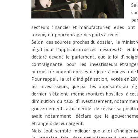
Se
so
par
secteurs financier et manufacturier, elles ont
locaux, du pourcentage des parts à céder.
Selon des sources proches du dossier, le minist
légal pour l’application de ces mesures. Or jeudi
déclaré devant le parlement, que la loi d’indigé
contraignante pour les investisseurs étrange
permettre aux entreprises de jouir à nouveau de l
Pour rappel, la loi d’indigénisation, votée en 2
les investisseurs, que par les opposants au ré
dernier s’étaient même montrés hostiles à cet
diminution du taux d’investissement, notamment d
gouvernement avait décidé de réviser sa positio
avait notamment déclaré que le gouvernement 
étrangers de leur argent.
Mais tout semble indiquer que la loi d’indigénisa