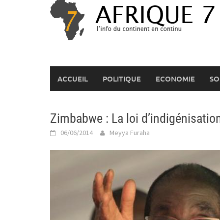
Skip
to
content
ACCUEIL
POLITIQUE
ECONOMIE
SO
Zimbabwe : La loi d’indigénisatio
06/06/2014
Meyya Furaha