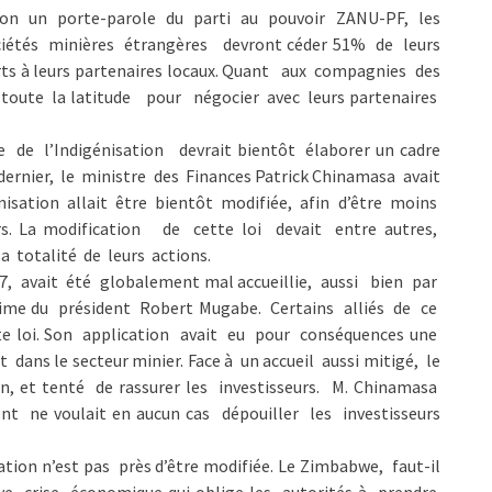
lon un porte-parole du parti au pouvoir ZANU-PF, les
ciétés minières étrangères devront céder 51% de leurs
ts à leurs partenaires locaux. Quant aux compagnies des
 toute la latitude pour négocier avec leurs partenaires
re de l’Indigénisation devrait bientôt élaborer un cadre
 dernier, le ministre des Finances Patrick Chinamasa avait
nisation allait être bientôt modifiée, afin d’être moins
rs. La modification de cette loi devait entre autres,
a totalité de leurs actions.
007, avait été globalement mal accueillie, aussi bien par
gime du président Robert Mugabe. Certains alliés de ce
te loi. Son application avait eu pour conséquences une
ans le secteur minier. Face à un accueil aussi mitigé, le
n, et tenté de rassurer les investisseurs. M. Chinamasa
ne voulait en aucun cas dépouiller les investisseurs
tion n’est pas près d’être modifiée. Le Zimbabwe, faut-il