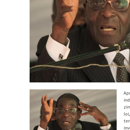
Ap
in
zi
lo
te
inv