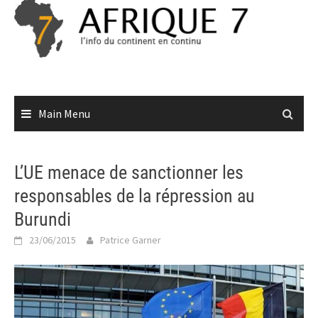
Skip
to
content
Main Menu
L’UE menace de sanctionner les
responsables de la répression au
Burundi
23/06/2015
Patrice Garner