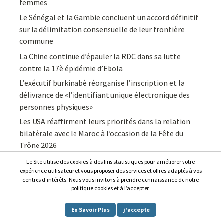
femmes
Le Sénégal et la Gambie concluent un accord définitif
sur la délimitation consensuelle de leur frontière
commune
La Chine continue d’épauler la RDC dans sa lutte
contre la 17è épidémie d’Ebola
L’exécutif burkinabè réorganise l’inscription et la
délivrance de «l’identifiant unique électronique des
personnes physiques»
Les USA réaffirment leurs priorités dans la relation
bilatérale avec le Maroc à l’occasion de la Fête du
Trône 2026
Le Site utilise des cookies à des fins statistiques pour améliorer votre
expérience utilisateur et vous proposer des services et offres adaptés à vos
centres d’intérêts. Nous vous invitons à prendre connaissance de notre
politique cookies et à l’accepter.
Copyright © 2026
Afrique7, l’info du continent en continu
.
En Savoir Plus
j'accepte
Proudly powered by
WordPress
.
|
Theme: Awaken by
ThemezHut
.