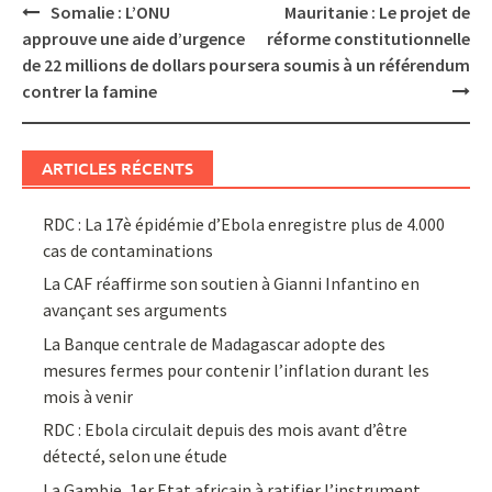
Post
Somalie : L’ONU
Mauritanie : Le projet de
navigation
approuve une aide d’urgence
réforme constitutionnelle
de 22 millions de dollars pour
sera soumis à un référendum
contrer la famine
ARTICLES RÉCENTS
RDC : La 17è épidémie d’Ebola enregistre plus de 4.000
cas de contaminations
La CAF réaffirme son soutien à Gianni Infantino en
avançant ses arguments
La Banque centrale de Madagascar adopte des
mesures fermes pour contenir l’inflation durant les
mois à venir
RDC : Ebola circulait depuis des mois avant d’être
détecté, selon une étude
La Gambie, 1er Etat africain à ratifier l’instrument