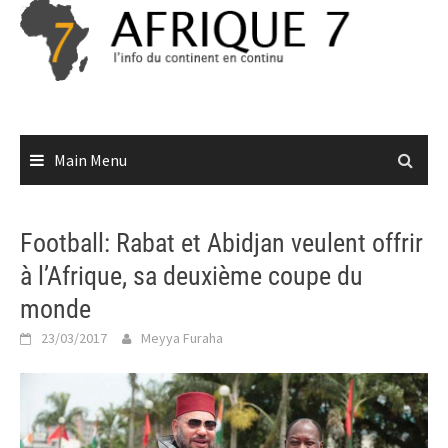
Skip
to
content
Main Menu
Football: Rabat et Abidjan veulent offrir
à l’Afrique, sa deuxième coupe du
monde
23/03/2017
Meyya Furaha