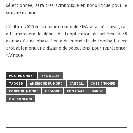
sélectionnée, sera très symbolique et honorifique pour le
continent noir.
L’édition 2026 de la coupe du monde FIFA sera très suivie, car
elle marquera le début de l’application du schéma à 48
équipes à une phase finale du mondiale de football, avec
probablement une dizaine de sélections pour représenter
l’Afrique.
POSTED UNDER
SHOWCASE
TAGGED
AMÉRIQUE DU NORD
CAN 2021
CÔTE D’IVOIRE
COUPE DU MONDE
ESPAGNE
FOOTBALL
MAROC
MOHAMMED VI