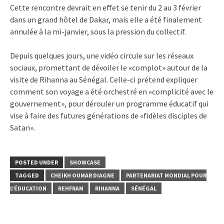
Cette rencontre devrait en effet se tenir du 2 au 3 février
dans un grand hôtel de Dakar, mais elle a été finalement
annulée à la mi-janvier, sous la pression du collectif.
Depuis quelques jours, une vidéo circule sur les réseaux
sociaux, promettant de dévoiler le «complot» autour de la
visite de Rihanna au Sénégal. Celle-ci prétend expliquer
comment son voyage a été orchestré en «complicité avec le
gouvernement», pour dérouler un programme éducatif qui
vise à faire des futures générations de «fidèles disciples de
Satan».
POSTED UNDER
SHOWCASE
TAGGED
CHEIKH OUMAR DIAGNE
PARTENARIAT MONDIAL POUR
L'ÉDUCATION
REHFRAM
RIHANNA
SÉNÉGAL