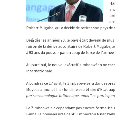
Har
anc
pré
acc
Robert Mugabe, qui a décidé de retirer son pays de 
Déjà dès les années 90, le pays était devenu de plu
raison de la dérive autoritaire de Robert Mugabe, au
à 93 ans du pouvoir par un coup de force de l’armée 
Aujourd’hui, le nouvel exécutif zimbabwéen ne cache
internationale.
A Londres ce 17 avril, le Zimbabwe sera donc représ
Moyo, a annoncé hier lundi, le secrétaire d’Etat au
par son homologue britannique, mais il ne participer
Le Zimbabwe n’a cependant pas encore formalisé 
Binha, le nouveau président, Emmerson Mnangagwa 