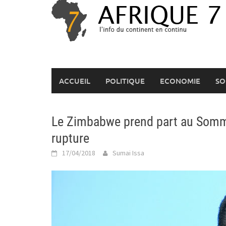
Skip
to
content
ACCUEIL
POLITIQUE
ECONOMIE
SO
Le Zimbabwe prend part au Som
rupture
17/04/2018
Sumai Issa