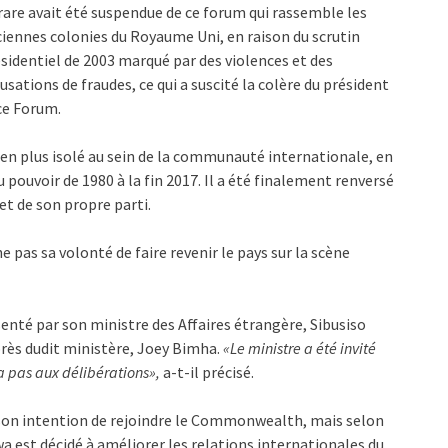
are avait été suspendue de ce forum qui rassemble les
iennes colonies du Royaume Uni, en raison du scrutin
sidentiel de 2003 marqué par des violences et des
usations de fraudes, ce qui a suscité la colère du président
ce Forum.
s en plus isolé au sein de la communauté internationale, en
 pouvoir de 1980 à la fin 2017. Il a été finalement renversé
et de son propre parti.
 pas sa volonté de faire revenir le pays sur la scène
enté par son ministre des Affaires étrangère, Sibusiso
près dudit ministère, Joey Bimha.
«Le ministre a été invité
a pas aux délibérations»,
a-t-il précisé.
son intention de rejoindre le Commonwealth, mais selon
est décidé à améliorer les relations internationales du