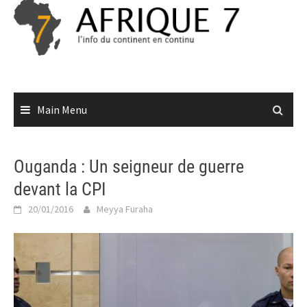
Skip
to
content
Main Menu
Ouganda : Un seigneur de guerre
devant la CPI
20/01/2016
Meyya Furaha