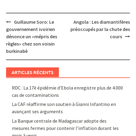
Post
Guillaume Soro: Le
Angola : Les diamantifères
navigation
gouvernement ivoirien
préoccupés par la chute des
dénonce un «mépris des
cours
règles» chez son voisin
burkinabè
ARTICLES RÉCENTS
RDC : La 17è épidémie d’Ebola enregistre plus de 4.000
cas de contaminations
La CAF réaffirme son soutien à Gianni Infantino en
avançant ses arguments
La Banque centrale de Madagascar adopte des
mesures fermes pour contenir l’inflation durant les
mois à venir