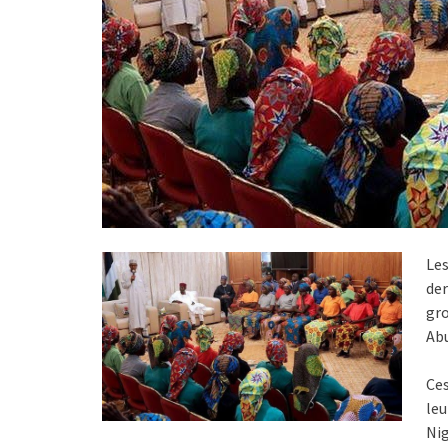
Les
der
gro
Abu
Ces
leu
Nig