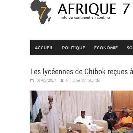
Skip
to
content
ACCUEIL
POLITIQUE
ECONOMIE
SO
Les lycéennes de Chibok reçues à 
08/05/2017
Philippe Omotundo