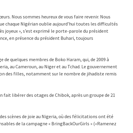
 sœurs. Nous sommes heureux de vous faire revenir. Nous
 chaque Nigérian oublie aujourd’hui toutes les difficultés
ès joyeux », s’est exprimé le porte-parole du président
dence, en présence du président Buhari, toujours
ge de quelques membres de Boko Haram, qui, de 2009 à
geria, au Cameroun, au Niger et au Tchad. Le gouvernement
tion des filles, notamment sur le nombre de jihadiste remis
n fait libérer des otages de Chibok, après un groupe de 21
des scènes de joie au Nigeria, où des félicitations ont été
onsables de la campagne « BringBackOurGirls » («Ramenez