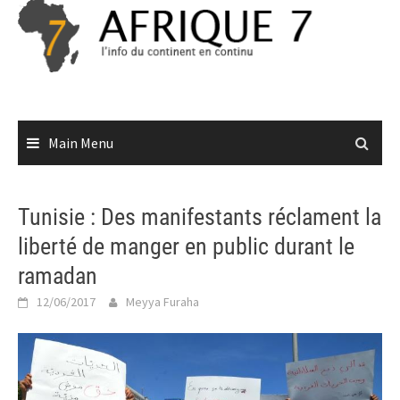
Skip
to
content
Main Menu
Tunisie : Des manifestants réclament la
liberté de manger en public durant le
ramadan
12/06/2017
Meyya Furaha