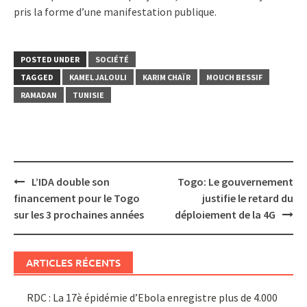
pris la forme d’une manifestation publique.
POSTED UNDER
SOCIÉTÉ
TAGGED
KAMEL JALOULI
KARIM CHAÏR
MOUCH BESSIF
RAMADAN
TUNISIE
Post
L’IDA double son
Togo: Le gouvernement
navigation
financement pour le Togo
justifie le retard du
sur les 3 prochaines années
déploiement de la 4G
ARTICLES RÉCENTS
RDC : La 17è épidémie d’Ebola enregistre plus de 4.000