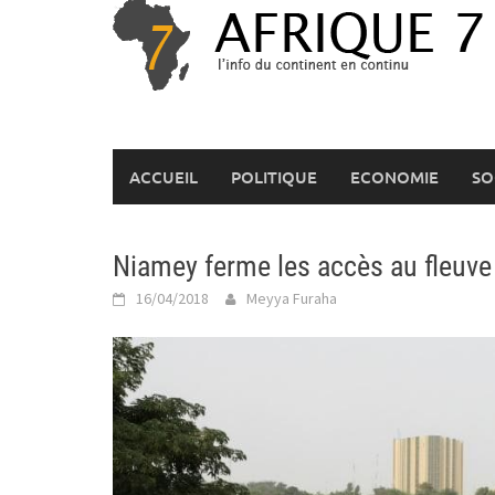
Skip
to
content
ACCUEIL
POLITIQUE
ECONOMIE
SO
Niamey ferme les accès au fleuve
16/04/2018
Meyya Furaha