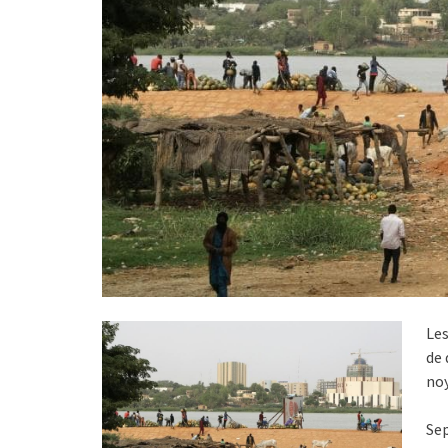
Les
de 
noy
Sep