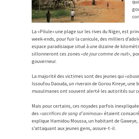
qua
gou
com
La «Pilule» une plage sur les rives du Niger, est pr
week-ends, pour fuir la canicule, des milliers d’ado
espace paradisiaque situé à une dizaine de kilomètr
sillonneront ces zones
«de jour comme de nuit»,
po
gouverneur.
La majorité des victimes sont des jeunes qui
«abusen
Issoufou Daouda, un riverain de Gorou Kireye, une 
musulmanes ont souvent alerté les autorités sur ce
Mais pour certains, ces noyades parfois inexpliquée
des
«sacrifices de sang d’animaux»
étaient consacrés
explique Hamidou Moussa, un habitant de Gaweye, le
s’attaquant aux jeunes gens, assure-t-il.