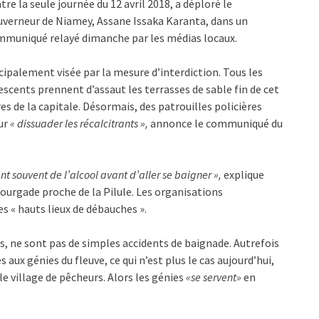
tre la seule journée du 12 avril 2018, a déploré le
verneur de Niamey, Assane Issaka Karanta, dans un
muniqué relayé dimanche par les médias locaux.
incipalement visée par la mesure d’interdiction. Tous les
lescents prennent d’assaut les terrasses de sable fin de cet
es de la capitale. Désormais, des patrouilles policières
ur
« dissuader les récalcitrants »,
annonce le communiqué du
t souvent de l’alcool avant d’aller se baigner »,
explique
bourgade proche de la Pilule. Les organisations
s « hauts lieux de débauches ».
s, ne sont pas de simples accidents de baignade. Autrefois
 aux génies du fleuve, ce qui n’est plus le cas aujourd’hui,
 village de pêcheurs. Alors les génies
«se servent»
en