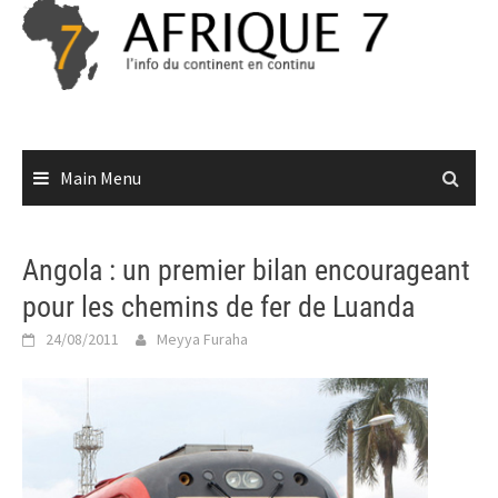
Skip
to
content
Main Menu
Angola : un premier bilan encourageant
pour les chemins de fer de Luanda
24/08/2011
Meyya Furaha