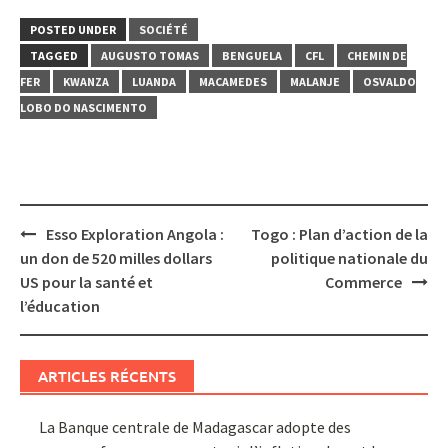
POSTED UNDER
SOCIÉTÉ
TAGGED
AUGUSTO TOMAS
BENGUELA
CFL
CHEMIN DE
FER
KWANZA
LUANDA
MACAMEDES
MALANJE
OSVALDO
LOBO DO NASCIMENTO
Post
Esso Exploration Angola :
Togo : Plan d’action de la
navigation
un don de 520 milles dollars
politique nationale du
US pour la santé et
Commerce
l’éducation
ARTICLES RÉCENTS
La Banque centrale de Madagascar adopte des