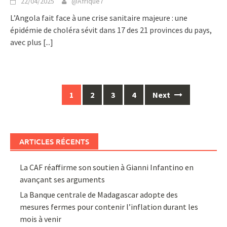
22/04/2025
@Afrique7
L’Angola fait face à une crise sanitaire majeure : une
épidémie de choléra sévit dans 17 des 21 provinces du pays,
avec plus
[...]
Posts
1
2
3
4
Next
navigation
ARTICLES RÉCENTS
La CAF réaffirme son soutien à Gianni Infantino en
avançant ses arguments
La Banque centrale de Madagascar adopte des
mesures fermes pour contenir l’inflation durant les
mois à venir