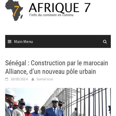
Skip
to
content
Main Menu
Sénégal : Construction par le marocain
Alliance, d’un nouveau pôle urbain
26/05/2014
Sumai Issa