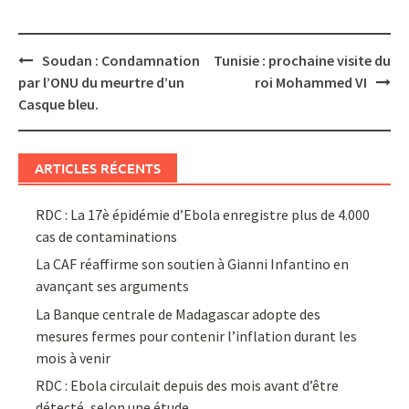
Post
Soudan : Condamnation
Tunisie : prochaine visite du
navigation
par l’ONU du meurtre d’un
roi Mohammed VI
Casque bleu.
ARTICLES RÉCENTS
RDC : La 17è épidémie d’Ebola enregistre plus de 4.000
cas de contaminations
La CAF réaffirme son soutien à Gianni Infantino en
avançant ses arguments
La Banque centrale de Madagascar adopte des
mesures fermes pour contenir l’inflation durant les
mois à venir
RDC : Ebola circulait depuis des mois avant d’être
détecté, selon une étude