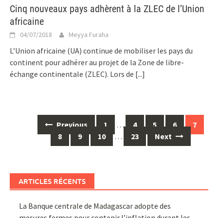
Cinq nouveaux pays adhèrent à la ZLEC de l’Union
africaine
04/07/2018
Meyya Furaha
L’Union africaine (UA) continue de mobiliser les pays du
continent pour adhérer au projet de la Zone de libre-
échange continentale (ZLEC). Lors de
[...]
Posts
Previous
1
…
4
5
6
7
navigation
8
9
10
…
23
Next
ARTICLES RÉCENTS
La Banque centrale de Madagascar adopte des
mesures fermes pour contenir l’inflation durant les