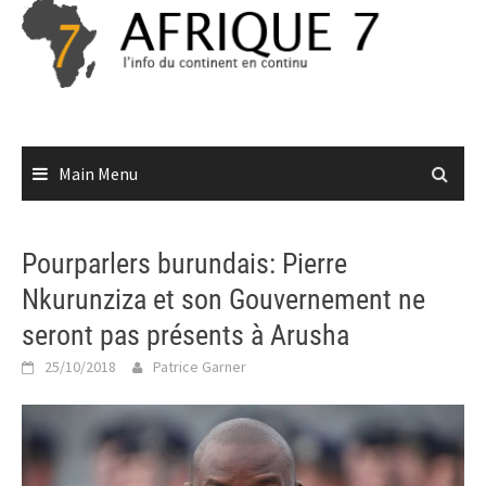
Skip
to
content
Main Menu
Pourparlers burundais: Pierre
Nkurunziza et son Gouvernement ne
seront pas présents à Arusha
25/10/2018
Patrice Garner