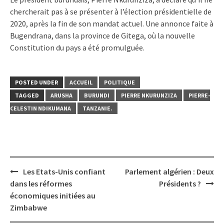
chercherait pas à se présenter à l’élection présidentielle de
2020, après la fin de son mandat actuel. Une annonce faite à
Bugendrana, dans la province de Gitega, où la nouvelle
Constitution du pays a été promulguée.
POSTED UNDER
ACCUEIL
POLITIQUE
TAGGED
ARUSHA
BURUNDI
PIERRE NKURUNZIZA
PIERRE-
CELESTIN NDIKUMANA
TANZANIE.
Post
Les Etats-Unis confiant
Parlement algérien : Deux
navigation
dans les réformes
Présidents ?
économiques initiées au
Zimbabwe