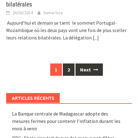
bilatérales
26/03/2014
Sumai Issa
Aujourd’hui et demain se tient le sommet Portugal-
Mozambique où les deux pays vont une fois de plus sceller
leurs relations bilatérales. La délégation
[...]
Posts
1
2
Next
navigation
ARTICLES RÉCENTS
La Banque centrale de Madagascar adopte des
mesures fermes pour contenir l’inflation durant les
mois à venir
RDC : Ebola circulait depuis des mois avant d’être