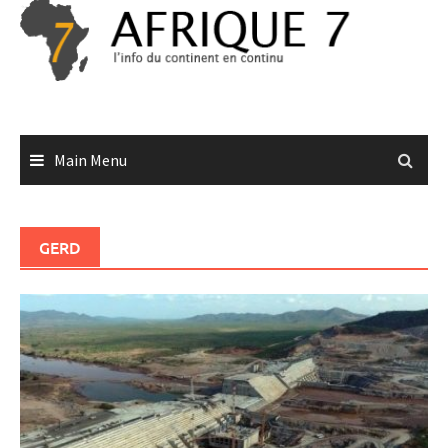
Skip
to
content
Main Menu
GERD