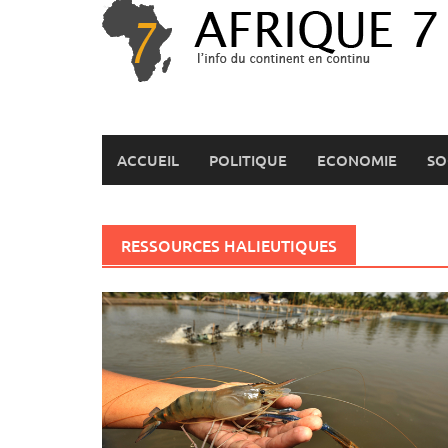
Skip
to
content
ACCUEIL
POLITIQUE
ECONOMIE
SO
RESSOURCES HALIEUTIQUES