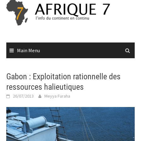
Skip
to
content
Main Menu
Gabon : Exploitation rationnelle des
ressources halieutiques
26/07/2013
Meyya Furaha