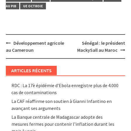
AU PIB
UE OCTROIE
Post
Développement agricole
Sénégal : le président
navigation
au Cameroun
MackySall au Maroc
ARTICLES RÉCENTS
RDC : La 17è épidémie d’Ebola enregistre plus de 4.000
cas de contaminations
La CAF réaffirme son soutien à Gianni Infantino en
avançant ses arguments
La Banque centrale de Madagascar adopte des
mesures fermes pour contenir l’inflation durant les