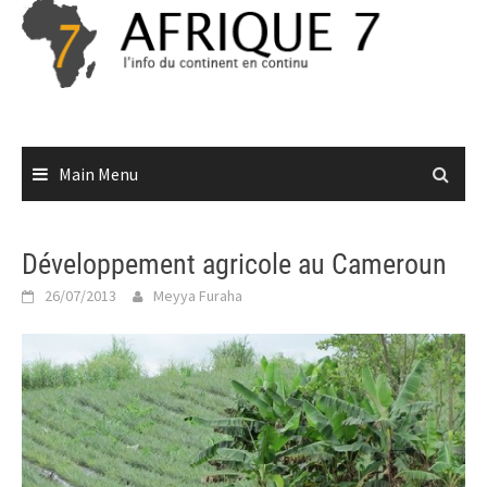
Skip
to
content
Main Menu
Développement agricole au Cameroun
26/07/2013
Meyya Furaha