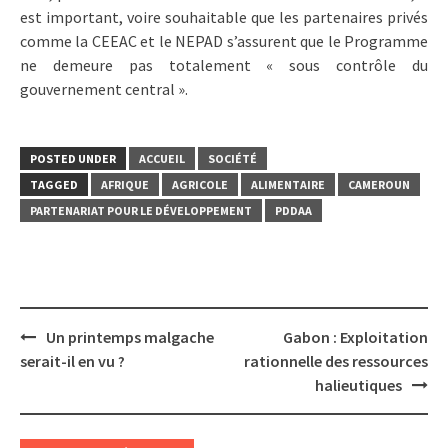
est important, voire souhaitable que les partenaires privés
comme la CEEAC et le NEPAD s’assurent que le Programme
ne demeure pas totalement « sous contrôle du
gouvernement central ».
POSTED UNDER
ACCUEIL
SOCIÉTÉ
TAGGED
AFRIQUE
AGRICOLE
ALIMENTAIRE
CAMEROUN
PARTENARIAT POUR LE DÉVELOPPEMENT
PDDAA
Post
Un printemps malgache
Gabon : Exploitation
navigation
serait-il en vu ?
rationnelle des ressources
halieutiques