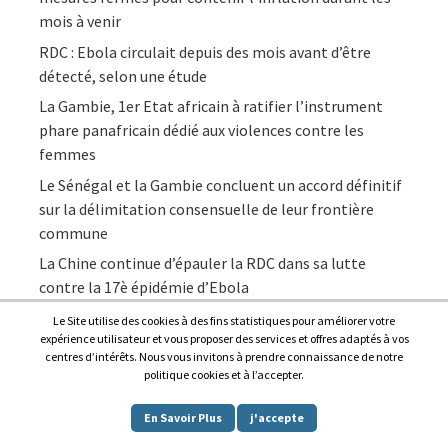
mois à venir
RDC : Ebola circulait depuis des mois avant d’être
détecté, selon une étude
La Gambie, 1er Etat africain à ratifier l’instrument
phare panafricain dédié aux violences contre les
femmes
Le Sénégal et la Gambie concluent un accord définitif
sur la délimitation consensuelle de leur frontière
commune
La Chine continue d’épauler la RDC dans sa lutte
contre la 17è épidémie d’Ebola
Le Site utilise des cookies à des fins statistiques pour améliorer votre
expérience utilisateur et vous proposer des services et offres adaptés à vos
centres d’intérêts. Nous vous invitons à prendre connaissance de notre
politique cookies et à l’accepter.
Copyright © 2026
Afrique7, l’info du continent en continu
.
En Savoir Plus
j'accepte
Proudly powered by
WordPress
.
|
Theme: Awaken by
ThemezHut
.