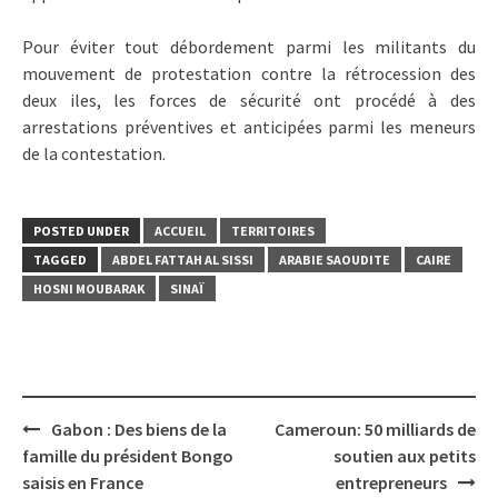
Pour éviter tout débordement parmi les militants du
mouvement de protestation contre la rétrocession des
deux iles, les forces de sécurité ont procédé à des
arrestations préventives et anticipées parmi les meneurs
de la contestation.
POSTED UNDER
ACCUEIL
TERRITOIRES
TAGGED
ABDEL FATTAH AL SISSI
ARABIE SAOUDITE
CAIRE
HOSNI MOUBARAK
SINAÏ
Post
Gabon : Des biens de la
Cameroun: 50 milliards de
navigation
famille du président Bongo
soutien aux petits
saisis en France
entrepreneurs