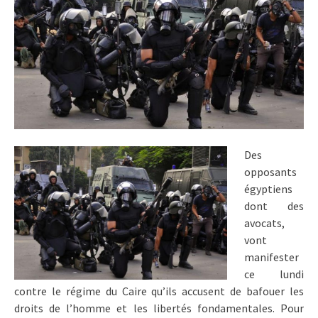
Des
opposants
égyptiens
dont des
avocats,
vont
manifester
ce lundi
contre le régime du Caire qu’ils accusent de bafouer les
droits de l’homme et les libertés fondamentales. Pour