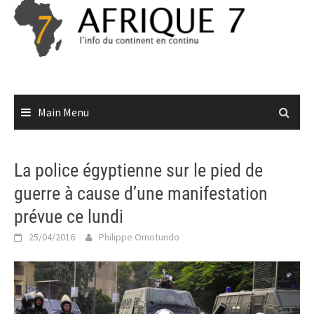
Skip
to
content
Main Menu
La police égyptienne sur le pied de
guerre à cause d’une manifestation
prévue ce lundi
25/04/2016
Philippe Omotundo