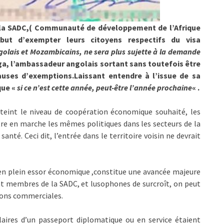
e la SADC,( Communauté de développement de l’Afrique
but d’exempter leurs citoyens respectifs du visa
ngolais et Mozambicains, ne sera plus sujette à la demande
nga, l’ambassadeur angolais sortant sans toutefois être
lauses d’exemptions.Laissant entendre à l’issue de sa
que «
si ce n’est cette année, peut-être l’année prochaine
« .
tteint le niveau de coopération économique souhaité, les
re en marche les mêmes politiques dans les secteurs de la
santé. Ceci dit, l’entrée dans le territoire voisin ne devrait
 en plein essor économique ,constitue une avancée majeure
ont membres de la SADC, et lusophones de surcroît, on peut
tions commerciales.
laires d’un passeport diplomatique ou en service étaient