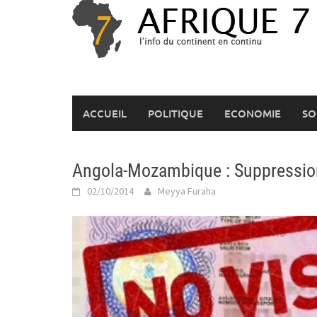
Skip
to
content
ACCUEIL
POLITIQUE
ECONOMIE
SO
Angola-Mozambique : Suppressio
02/10/2014
Meyya Furaha