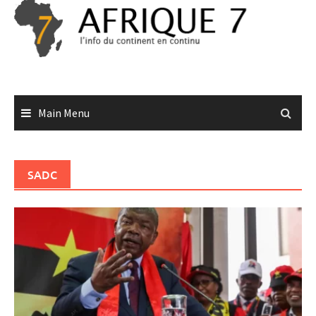
Skip
to
content
Main Menu
SADC