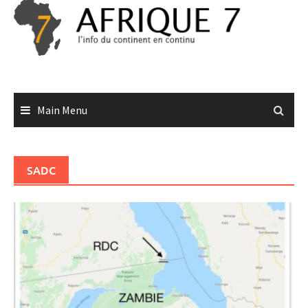
Skip
to
content
Main Menu
SADC