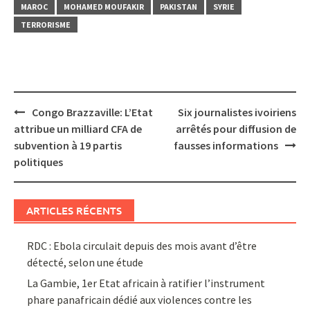
MAROC
MOHAMED MOUFAKIR
PAKISTAN
SYRIE
TERRORISME
Post
Congo Brazzaville: L’Etat
Six journalistes ivoiriens
navigation
attribue un milliard CFA de
arrêtés pour diffusion de
subvention à 19 partis
fausses informations
politiques
ARTICLES RÉCENTS
RDC : Ebola circulait depuis des mois avant d’être
détecté, selon une étude
La Gambie, 1er Etat africain à ratifier l’instrument
phare panafricain dédié aux violences contre les