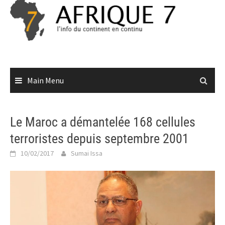
Skip
to
content
Main Menu
Le Maroc a démantelée 168 cellules
terroristes depuis septembre 2001
10/02/2017
Sumai Issa