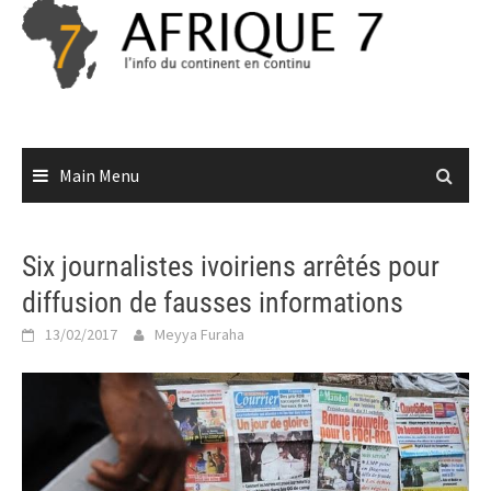
Skip
to
content
Main Menu
Six journalistes ivoiriens arrêtés pour
diffusion de fausses informations
13/02/2017
Meyya Furaha