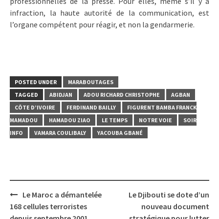
professionnelles de la presse. Pour elles, même s’il y a
infraction, la haute autorité de la communication, est
l’organe compétent pour réagir, et non la gendarmerie.
POSTED UNDER
MARABOUTAGES
TAGGED
ABIDJAN
ADOU RICHARD CHRISTOPHE
AGBAN
CÔTE D’IVOIRE
FERDINAND BAILLY
FIGURENT BAMBA FRANCK
MAMADOU
HAMADOU ZIAO
LE TEMPS
NOTRE VOIE
SOIR
INFO
VAMARA COULIBALY
YACOUBA GBANÉ
Post
Le Maroc a démantelée
Le Djibouti se dote d’un
navigation
168 cellules terroristes
nouveau document
depuis septembre 2001
stratégique pour lutter