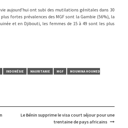
vie aujourd’hui ont subi des mutilations génitales dans 30
es plus fortes prévalences des MGF sont la Gambie (56%), la
uinée et en Djibouti, les femmes de 15 à 49 sont les plus
INDONÉSIE
MAURITANIE
MGF
MOUMINA HOUMED
on
Le Bénin supprime le visa court séjour pour une
trentaine de pays africains