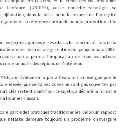
ur la population (UNFPA) et le Fonds des Nations unies
ur l’enfance (UNICEF), cette nouvelle stratégie va
djiboutien, dans la lutte pour le respect de l’intégrité
tre également la référence nationale pour la promotion et la
on les leçons apprises et les obstacles rencontrés lors de la
iculièrement de la stratégie nationale quinquennale 2007-
cipative qui a permis l’implication de tous les acteurs
 les communautés des régions de l’intérieur.
 MGF, son évaluation a par ailleurs mis en exergue que le
ncore élevée, que certaines zones ne sont pas couvertes par
eurs clés restent inactif sur ce sujet», a déclaré la ministre
ina Houmed Hassan.
encore partie des pratiques traditionnelles. Selon un rapport
tique néfaste demeure toujours un problème d’envergure