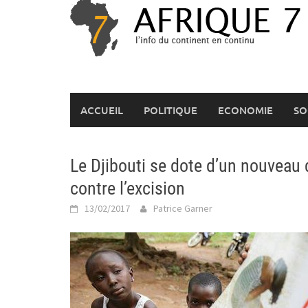
Skip
to
content
ACCUEIL
POLITIQUE
ECONOMIE
SO
Le Djibouti se dote d’un nouveau 
contre l’excision
13/02/2017
Patrice Garner