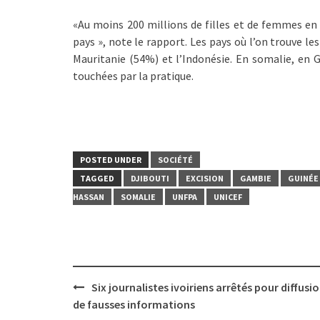
«Au moins 200 millions de filles et de femmes en 
pays », note le rapport. Les pays où l’on trouve l
Mauritanie (54%) et l’Indonésie. En somalie, en G
touchées par la pratique.
POSTED UNDER
SOCIÉTÉ
TAGGED
DJIBOUTI
EXCISION
GAMBIE
GUINÉE
HASSAN
SOMALIE
UNFPA
UNICEF
Post
Six journalistes ivoiriens arrêtés pour diffusi
navigation
de fausses informations