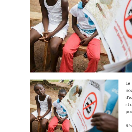
Le 
nou
d’
str
pou
Ré