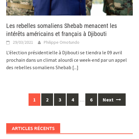
Les rebelles somaliens Shebab menacent les
intérêts américains et français à Djibouti
29/03/2021
Philippe Omotundo
L’élection présidentielle à Djibouti se tiendra le 09 avril
prochain dans un climat alourdi ce week-end par un appel
des rebelles somaliens Shebab
[...]
Posts
1
2
3
4
…
6
Next
navigation
ARTICLES RÉCENTS