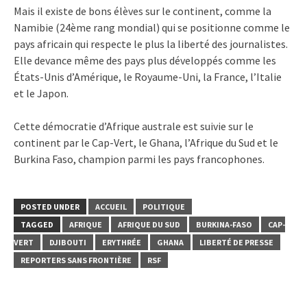
Mais il existe de bons élèves sur le continent, comme la
Namibie (24ème rang mondial) qui se positionne comme le
pays africain qui respecte le plus la liberté des journalistes.
Elle devance même des pays plus développés comme les
États-Unis d’Amérique, le Royaume-Uni, la France, l’Italie
et le Japon.
Cette démocratie d’Afrique australe est suivie sur le
continent par le Cap-Vert, le Ghana, l’Afrique du Sud et le
Burkina Faso, champion parmi les pays francophones.
POSTED UNDER
ACCUEIL
POLITIQUE
TAGGED
AFRIQUE
AFRIQUE DU SUD
BURKINA-FASO
CAP-
VERT
DJIBOUTI
ERYTHRÉE
GHANA
LIBERTÉ DE PRESSE
REPORTERS SANS FRONTIÈRE
RSF