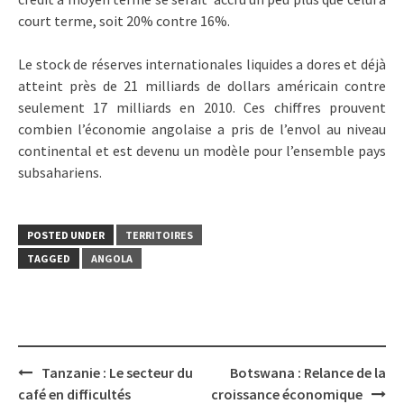
court terme, soit 20% contre 16%.
Le stock de réserves internationales liquides a dores et déjà
atteint près de 21 milliards de dollars américain contre
seulement 17 milliards en 2010. Ces chiffres prouvent
combien l’économie angolaise a pris de l’envol au niveau
continental et est devenu un modèle pour l’ensemble pays
subsahariens.
POSTED UNDER
TERRITOIRES
TAGGED
ANGOLA
Post
Tanzanie : Le secteur du
Botswana : Relance de la
navigation
café en difficultés
croissance économique