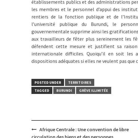
établissements publics et des administrations pers
les membres et le personnel d’appui des institut
rentiers de la fonction publique et de l’Instit
l’université publique du Burundi, le person
gouvernementale supprime ainsi les gratification
aux travailleurs de fêter plus sereinement les fêt
défendent cette mesure et justifient sa raiso
internationale difficiles. Quoiqu’il en soit le
dispositions adéquates si elles ne veulent pas que c
POSTED UNDER
TERRITOIRES
TAGGED
BURUNDI
GRÈVE ILLIMITÉE
Post
Afrique Centrale : Une convention de libre
navigation
circulation des biens et des personnes