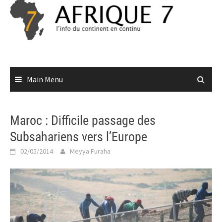
Skip
to
content
Main Menu
Maroc : Difficile passage des
Subsahariens vers l’Europe
02/05/2014
Meyya Furaha