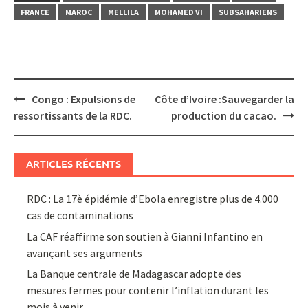
FRANCE
MAROC
MELLILA
MOHAMED VI
SUBSAHARIENS
Post
Congo : Expulsions de
Côte d’Ivoire :Sauvegarder la
navigation
ressortissants de la RDC.
production du cacao.
ARTICLES RÉCENTS
RDC : La 17è épidémie d’Ebola enregistre plus de 4.000
cas de contaminations
La CAF réaffirme son soutien à Gianni Infantino en
avançant ses arguments
La Banque centrale de Madagascar adopte des
mesures fermes pour contenir l’inflation durant les
mois à venir