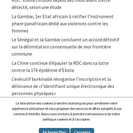
RDC : Ebola circulait depuis des mois avant d’être
détecté, selon une étude
La Gambie, 1er Etat africain à ratifier l’instrument
phare panafricain dédié aux violences contre les
femmes
Le Sénégal et la Gambie concluent un accord définitif
sur la délimitation consensuelle de leur frontière
commune
La Chine continue d’épauler la RDC dans sa lutte
contre la 17è épidémie d’Ebola
L’exécutif burkinabè réorganise l’inscription et la
délivrance de «l’identifiant unique électronique des
personnes physiques»
Le Site utilise des cookies à des fins statistiques pour améliorer votre
expérience utilisateur et vous proposer des services et offres adaptés à vos
centres d’intérêts. Nous vous invitons à prendre connaissance de notre
politique cookies et à l’accepter.
Copyright © 2026
Afrique7, l’info du continent en continu
.
En Savoir Plus
j'accepte