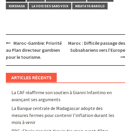
KINSHASA
LA VOIX DES SANS VOIX
MBATA YA BAKOLO
Post
Maroc-Gambie: Priorité
Maroc : Difficile passage des
navigation
au Plan directeur gambien
Subsahariens vers l’Europe
pour le tourisme.
ARTICLES RÉCENTS
La CAF réaffirme son soutien à Gianni Infantino en
avançant ses arguments
La Banque centrale de Madagascar adopte des
mesures fermes pour contenir l’inflation durant les
mois à venir