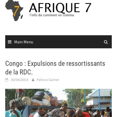
Skip
to
content
Main Menu
Congo : Expulsions de ressortissants
de la RDC.
30/04/2014
Patrice Garner