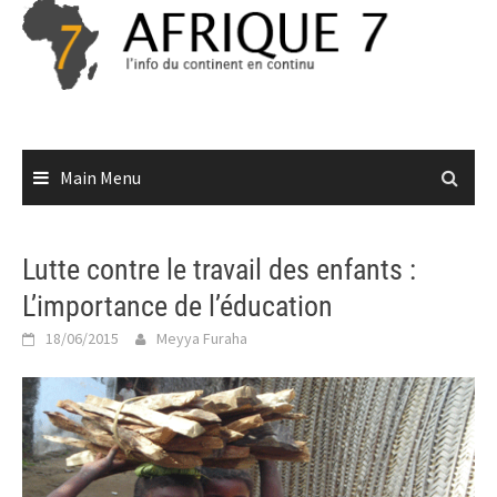
Skip
to
content
Main Menu
Lutte contre le travail des enfants :
L’importance de l’éducation
18/06/2015
Meyya Furaha