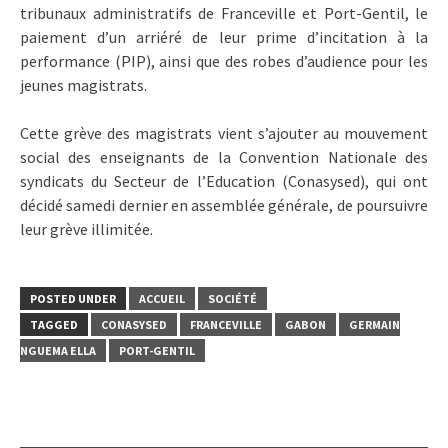
tribunaux administratifs de Franceville et Port-Gentil, le
paiement d’un arriéré de leur prime d’incitation à la
performance (PIP), ainsi que des robes d’audience pour les
jeunes magistrats.
Cette grève des magistrats vient s’ajouter au mouvement
social des enseignants de la Convention Nationale des
syndicats du Secteur de l’Education (Conasysed), qui ont
décidé samedi dernier en assemblée générale, de poursuivre
leur grève illimitée.
POSTED UNDER
ACCUEIL
SOCIÉTÉ
TAGGED
CONASYSED
FRANCEVILLE
GABON
GERMAIN
NGUEMA ELLA
PORT-GENTIL