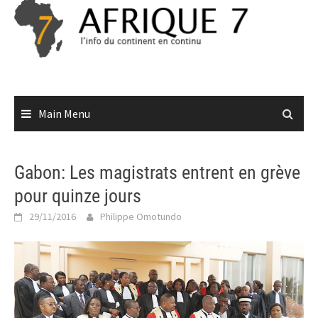
Skip
to
content
Main Menu
Gabon: Les magistrats entrent en grève
pour quinze jours
29/11/2016
Philippe Omotundo