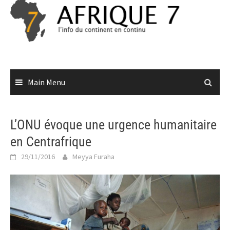
Skip
to
content
Main Menu
L’ONU évoque une urgence humanitaire
en Centrafrique
29/11/2016
Meyya Furaha