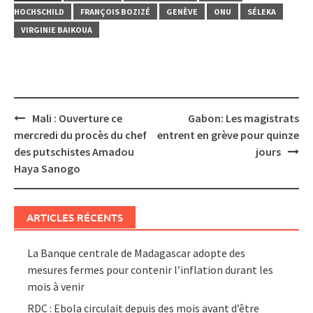
HOCHSCHILD
FRANÇOIS BOZIZÉ
GENÈVE
ONU
SÉLEKA
VIRGINIE BAIKOUA
Post
Mali : Ouverture ce
Gabon: Les magistrats
navigation
mercredi du procès du chef
entrent en grève pour quinze
des putschistes Amadou
jours
Haya Sanogo
ARTICLES RÉCENTS
La Banque centrale de Madagascar adopte des
mesures fermes pour contenir l’inflation durant les
mois à venir
RDC : Ebola circulait depuis des mois avant d’être