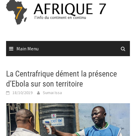
Skip
to
content
Main Menu
La Centrafrique dément la présence
d’Ebola sur son territoire
18/10/2019
Sumai Issa