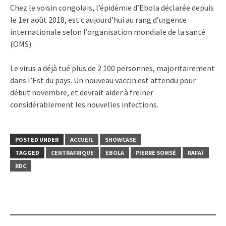
Chez le voisin congolais, l’épidémie d’Ebola déclarée depuis
le 1er août 2018, est c aujourd’hui au rang d’urgence
internationale selon l’organisation mondiale de la santé
(OMS).
Le virus a déjà tué plus de 2 100 personnes, majoritairement
dans l’Est du pays. Un nouveau vaccin est attendu pour
début novembre, et devrait aider à freiner
considérablement les nouvelles infections.
POSTED UNDER
ACCUEIL
SHOWCASE
TAGGED
CENTRAFRIQUE
EBOLA
PIERRE SOMSÉ
RAFAÏ
RDC