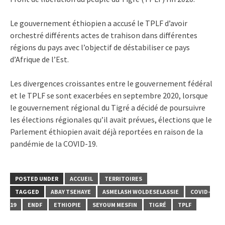
Le gouvernement éthiopien a accusé le TPLF d’avoir
orchestré différents actes de trahison dans différentes
régions du pays avec l’objectif de déstabiliser ce pays
d’Afrique de l’Est.
Les divergences croissantes entre le gouvernement fédéral
et le TPLF se sont exacerbées en septembre 2020, lorsque
le gouvernement régional du Tigré a décidé de poursuivre
les élections régionales qu’il avait prévues, élections que le
Parlement éthiopien avait déjà reportées en raison de la
pandémie de la COVID-19.
POSTED UNDER
ACCUEIL
TERRITOIRES
TAGGED
ABAY TSEHAYE
ASMELASH WOLDESELASSIE
COVID-
19
ENDF
ETHIOPIE
SEYOUM MESFIN
TIGRÉ
TPLF