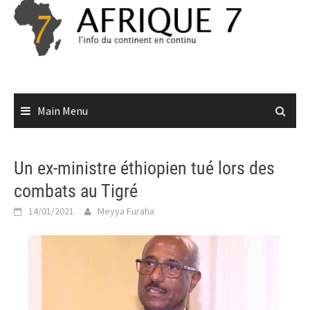
Skip
to
content
Main Menu
Un ex-ministre éthiopien tué lors des
combats au Tigré
14/01/2021
Meyya Furaha