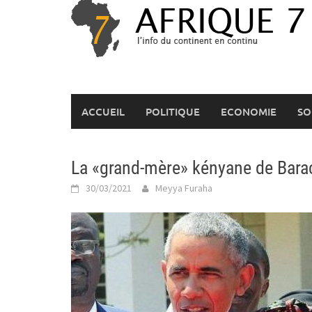
Skip
to
content
ACCUEIL
POLITIQUE
ECONOMIE
SO
La «grand-mère» kényane de Bara
30/03/2021
Meyya Furaha