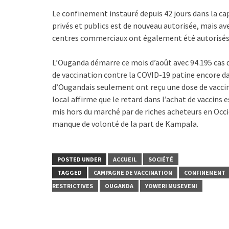
Le confinement instauré depuis 42 jours dans la capi
privés et publics est de nouveau autorisée, mais a
centres commerciaux ont également été autorisés à
L’Ouganda démarre ce mois d’août avec 94.195 cas 
de vaccination contre la COVID-19 patine encore dan
d’Ougandais seulement ont reçu une dose de vacci
local affirme que le retard dans l’achat de vaccins
mis hors du marché par de riches acheteurs en Occi
manque de volonté de la part de Kampala.
POSTED UNDER
ACCUEIL
SOCIÉTÉ
TAGGED
CAMPAGNE DE VACCINATION
CONFINEMENT
RESTRICTIVES
OUGANDA
YOWERI MUSEVENI