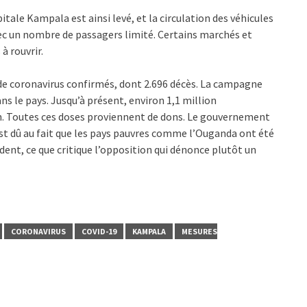
tale Kampala est ainsi levé, et la circulation des véhicules
vec un nombre de passagers limité. Certains marchés et
 rouvrir.
de coronavirus confirmés, dont 2.696 décès. La campagne
s le pays. Jusqu’à présent, environ 1,1 million
n. Toutes ces doses proviennent de dons. Le gouvernement
 est dû au fait que les pays pauvres comme l’Ouganda ont été
dent, ce que critique l’opposition qui dénonce plutôt un
CORONAVIRUS
COVID-19
KAMPALA
MESURES