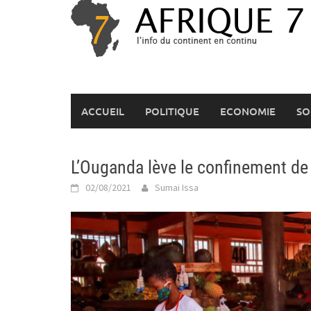
Skip
to
content
ACCUEIL
POLITIQUE
ECONOMIE
SO
L’Ouganda lève le confinement de 
02/08/2021
Sumai Issa