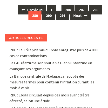
Posts
Previous
1
…
286
287
288
navigation
289
290
291
Next
ARTICLES RÉCENTS
RDC : La 17è épidémie d’Ebola enregistre plus de 4.000
cas de contaminations
La CAF réaffirme son soutien à Gianni Infantino en
avançant ses arguments
La Banque centrale de Madagascar adopte des
mesures fermes pour contenir l’inflation durant les
mois à venir
RDC : Ebola circulait depuis des mois avant d’être
détecté, selon une étude