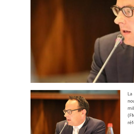
La
nou
mi
(F
réf