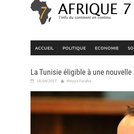
Skip
to
content
ACCUEIL
POLITIQUE
ECONOMIE
SO
La Tunisie éligible à une nouvelle
18/04/2017
Meyya Furaha