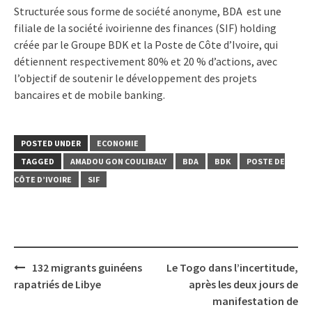
Structurée sous forme de société anonyme, BDA est une
filiale de la société ivoirienne des finances (SIF) holding
créée par le Groupe BDK et la Poste de Côte d’Ivoire, qui
détiennent respectivement 80% et 20 % d’actions, avec
l’objectif de soutenir le développement des projets
bancaires et de mobile banking.
POSTED UNDER
ECONOMIE
TAGGED
AMADOU GON COULIBALY
BDA
BDK
POSTE DE
CÔTE D’IVOIRE
SIF
Post
132 migrants guinéens
Le Togo dans l’incertitude,
navigation
rapatriés de Libye
après les deux jours de
manifestation de