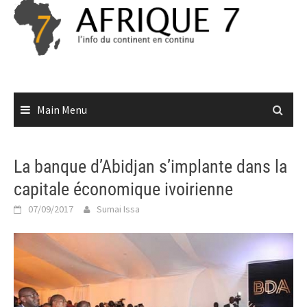
Skip
to
content
Main Menu
La banque d’Abidjan s’implante dans la
capitale économique ivoirienne
07/09/2017
Sumai Issa