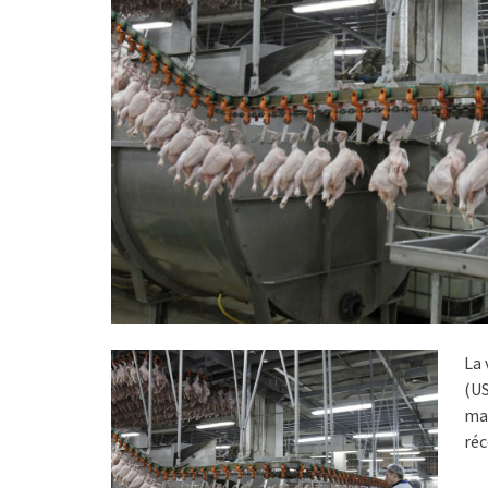
La 
(US
mar
réc