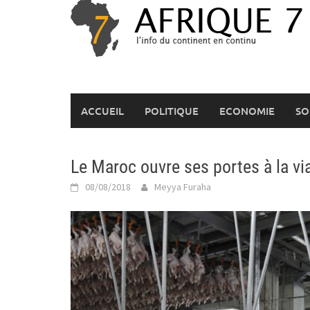
Skip
to
content
ACCUEIL
POLITIQUE
ECONOMIE
SO
Le Maroc ouvre ses portes à la vi
08/08/2018
Meyya Furaha