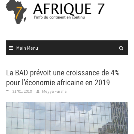
Skip
to
content
Main Menu
La BAD prévoit une croissance de 4%
pour l’économie africaine en 2019
21/01/2019
Meyya Furaha