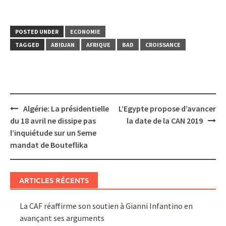
POSTED UNDER
ECONOMIE
TAGGED
ABIDJAN
AFRIQUE
BAD
CROISSANCE
Post
Algérie: La présidentielle
L’Egypte propose d’avancer
navigation
du 18 avril ne dissipe pas
la date de la CAN 2019
l’inquiétude sur un 5eme
mandat de Bouteflika
ARTICLES RÉCENTS
La CAF réaffirme son soutien à Gianni Infantino en
avançant ses arguments