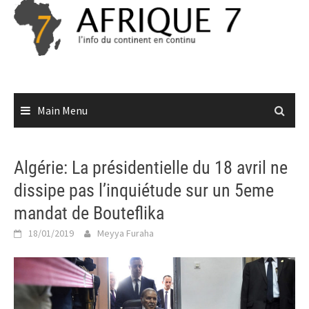
Skip
to
content
Main Menu
Algérie: La présidentielle du 18 avril ne
dissipe pas l’inquiétude sur un 5eme
mandat de Bouteflika
18/01/2019
Meyya Furaha