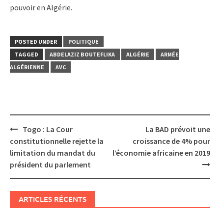
pouvoir en Algérie.
POSTED UNDER
POLITIQUE
TAGGED
ABDELAZIZ BOUTEFLIKA
ALGÉRIE
ARMÉE
ALGÉRIENNE
AVC
Post
Togo : La Cour
La BAD prévoit une
navigation
constitutionnelle rejette la
croissance de 4% pour
limitation du mandat du
l’économie africaine en 2019
président du parlement
ARTICLES RÉCENTS