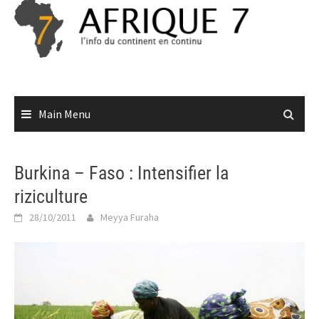
Skip
to
content
Main Menu
Burkina – Faso : Intensifier la
riziculture
28/10/2011
Meyya Furaha