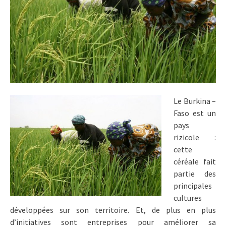
Le Burkina –
Faso est un
pays
rizicole :
cette
céréale fait
partie des
principales
cultures
développées sur son territoire. Et, de plus en plus
d’initiatives sont entreprises pour améliorer sa